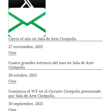
Cierra el año en Sala de Arte Cinépolis
Fecha
27 noviembre, 2025
In relation to
Cine
Cuatro grandes estrenos del mes en Sala de Arte
Cinépolis
Fecha
28 octubre, 2025
In relation to
Cine
Comienza el TCF en el Circuito Cinépolis presentado
por Sala de Arte Cinépolis.
Fecha
10 septiembre, 2025
In relation to
Cine