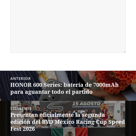
Navegación
ANTERIOR
de
HONOR 600 Series: batería de 7000mAh
Entrada
entradas
para aguantar todo el partido
anterior:
SIGUIENTE
Presentan oficialmente la segunda
Siguiente
edición del BYD México Racing Cup Speed
entrada:
Fest 2026