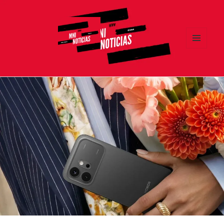
MENÚ
Y
MNI NOTICIAS
WIDGETS