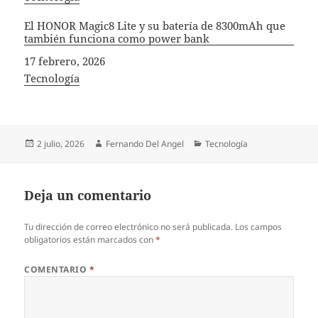
El HONOR Magic8 Lite y su batería de 8300mAh que
también funciona como power bank
Fecha
17 febrero, 2026
In relation to
Tecnología
Publicado
Autor
Categorías
2 julio, 2026
Fernando Del Angel
Tecnología
el
Deja un comentario
Tu dirección de correo electrónico no será publicada.
Los campos
obligatorios están marcados con
*
COMENTARIO
*