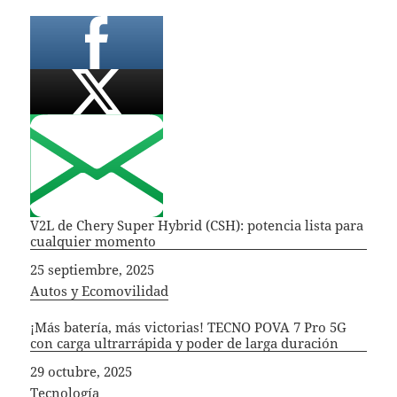
V2L de Chery Super Hybrid (CSH): potencia lista para
cualquier momento
Fecha
25 septiembre, 2025
In relation to
Autos y Ecomovilidad
¡Más batería, más victorias! TECNO POVA 7 Pro 5G
con carga ultrarrápida y poder de larga duración
Fecha
29 octubre, 2025
In relation to
Tecnología