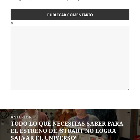
Δ
Navegación
ANTERIOR
de
TODO LO QUE NECESITAS SABER PARA
Entrada
entradas
EL ESTRENO DE ‘STUART NO LOGRA
anterior:
SALVAR EL UNIVERSO’