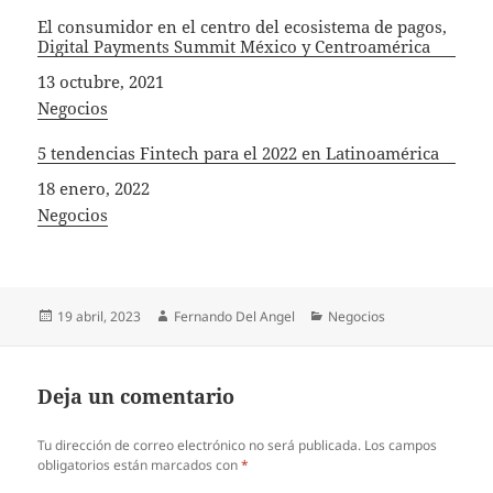
El consumidor en el centro del ecosistema de pagos,
Digital Payments Summit México y Centroamérica
Fecha
13 octubre, 2021
In relation to
Negocios
5 tendencias Fintech para el 2022 en Latinoamérica
Fecha
18 enero, 2022
In relation to
Negocios
Publicado
Autor
Categorías
19 abril, 2023
Fernando Del Angel
Negocios
el
Deja un comentario
Tu dirección de correo electrónico no será publicada.
Los campos
obligatorios están marcados con
*