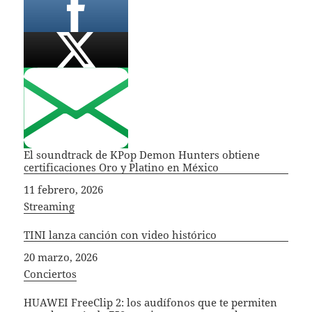
El soundtrack de KPop Demon Hunters obtiene
certificaciones Oro y Platino en México
Fecha
11 febrero, 2026
In relation to
Streaming
TINI lanza canción con video histórico
Fecha
20 marzo, 2026
In relation to
Conciertos
HUAWEI FreeClip 2: los audífonos que te permiten