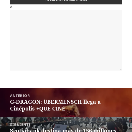
Δ
Navegación
ANTERIOR
de
G-DRAGON: ÜBERMENSCH llega a
Entrada
entradas
Cinépolis +QUE CINE
anterior:
SIGUIENTE
Scotiabank destina más de 156 millones
Siguiente