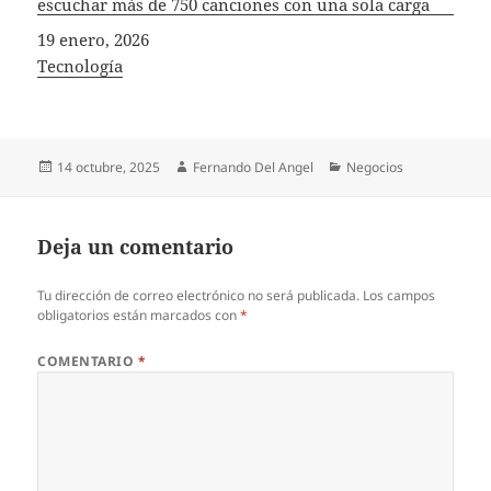
escuchar más de 750 canciones con una sola carga
Fecha
19 enero, 2026
In relation to
Tecnología
Publicado
Autor
Categorías
14 octubre, 2025
Fernando Del Angel
Negocios
el
Deja un comentario
Tu dirección de correo electrónico no será publicada.
Los campos
obligatorios están marcados con
*
COMENTARIO
*