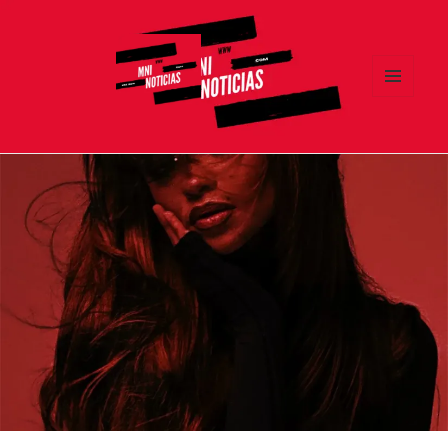
MENÚ
Y
MNI NOTICIAS
WIDGETS