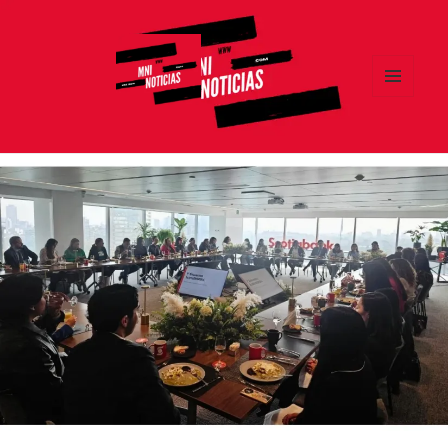
MENÚ
Y
MNI NOTICIAS
WIDGETS