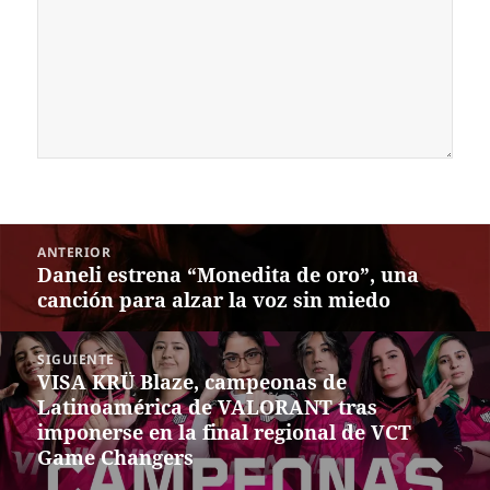
Navegación
ANTERIOR
de
Daneli estrena “Monedita de oro”, una
Entrada
entradas
canción para alzar la voz sin miedo
anterior:
SIGUIENTE
VISA KRÜ Blaze, campeonas de
Siguiente
Latinoamérica de VALORANT tras
entrada:
imponerse en la final regional de VCT
Game Changers