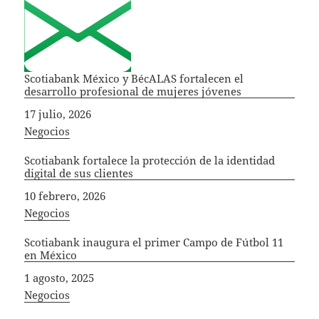
Scotiabank México y BécALAS fortalecen el
desarrollo profesional de mujeres jóvenes
Fecha
17 julio, 2026
In relation to
Negocios
Scotiabank fortalece la protección de la identidad
digital de sus clientes
Fecha
10 febrero, 2026
In relation to
Negocios
Scotiabank inaugura el primer Campo de Fútbol 11
en México
Fecha
1 agosto, 2025
In relation to
Negocios