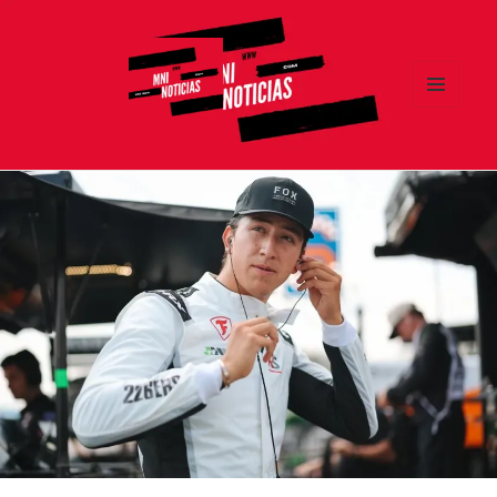
MENÚ
Y
MNI NOTICIAS
WIDGETS