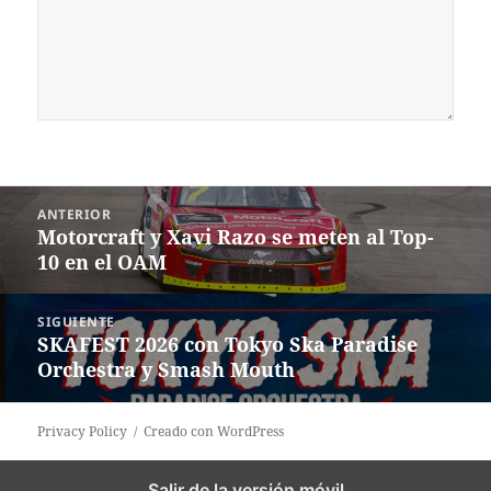
Navegación
ANTERIOR
de
Motorcraft y Xavi Razo se meten al Top-
Entrada
entradas
10 en el OAM
anterior:
SIGUIENTE
SKAFEST 2026 con Tokyo Ska Paradise
Siguiente
Orchestra y Smash Mouth
entrada:
Privacy Policy
Creado con WordPress
Salir de la versión móvil