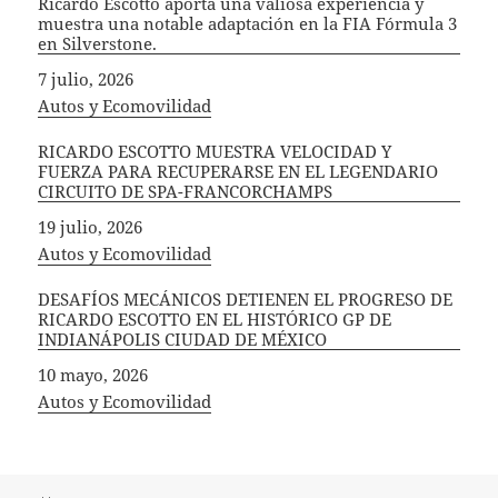
Ricardo Escotto aporta una valiosa experiencia y
muestra una notable adaptación en la FIA Fórmula 3
en Silverstone.
Fecha
7 julio, 2026
In relation to
Autos y Ecomovilidad
RICARDO ESCOTTO MUESTRA VELOCIDAD Y
FUERZA PARA RECUPERARSE EN EL LEGENDARIO
CIRCUITO DE SPA-FRANCORCHAMPS
Fecha
19 julio, 2026
In relation to
Autos y Ecomovilidad
DESAFÍOS MECÁNICOS DETIENEN EL PROGRESO DE
RICARDO ESCOTTO EN EL HISTÓRICO GP DE
INDIANÁPOLIS CIUDAD DE MÉXICO
Fecha
10 mayo, 2026
In relation to
Autos y Ecomovilidad