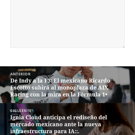
Navegación
ANTERIOR
de
De Indy a la F3: El mexicano Ricardo
Entrada
entradas
Escotto subirá al monoplaza de AIX
anterior:
Racing con la mira en la Fórmula 1•
SIGUIENTE
Ignia Cloud anticipa el rediseño del
Siguiente
mercado mexicano ante la nueva
entrada:
infraestructura para IA::.