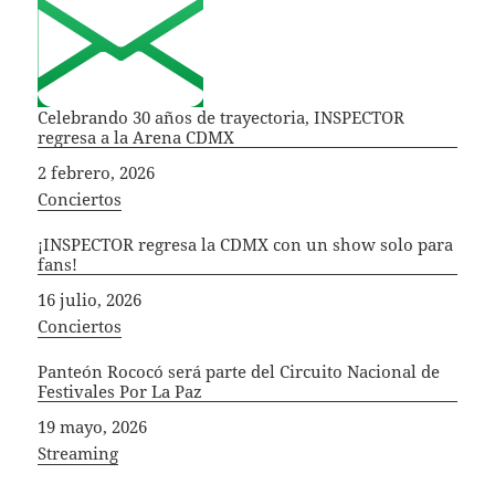
Celebrando 30 años de trayectoria, INSPECTOR
regresa a la Arena CDMX
Fecha
2 febrero, 2026
In relation to
Conciertos
¡INSPECTOR regresa la CDMX con un show solo para
fans!
Fecha
16 julio, 2026
In relation to
Conciertos
Panteón Rococó será parte del Circuito Nacional de
Festivales Por La Paz
Fecha
19 mayo, 2026
In relation to
Streaming