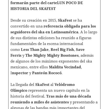
formarán parte del cartel.UN POCO DE
HISTORIA DEL SKAFEST
Desde su creación en 2015,
SkaFest
se ha
convertido en una
referencia obligada para los
seguidores del ska en Latinoamérica
. A lo largo
de sus distintas ediciones ha reunido a figuras
fundamentales de la escena internacional
como
Less Than Jake
,
Reel Big Fish
,
Save
Ferris
y
The Mighty Mighty Bosstones
, además
de algunos de los máximos exponentes del ska
mexicano, entre ellos
Maldita Vecindad
,
I
nspector
y
Panteón Rococó
.
La llegada del
SkaFest
al
Velódromo
Olímpico
representa un nuevo capítulo en la
historia del festival.
Tras más de una década
reuniendo a miles de asistentes
y presentando a
algunas de las bandas más importantes del