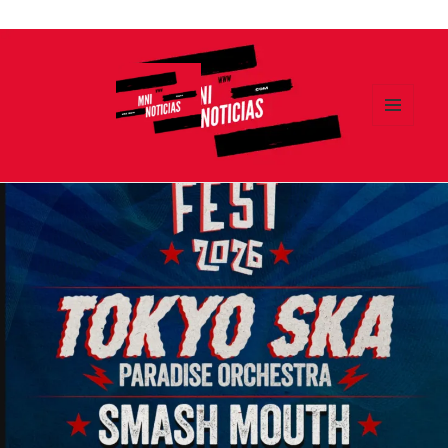
Ir
al
contenido
MENÚ
Y
MNI NOTICIAS
WIDGETS