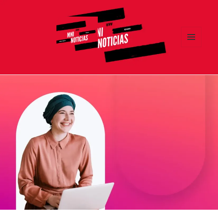
MENÚ
Y
MNI NOTICIAS
WIDGETS