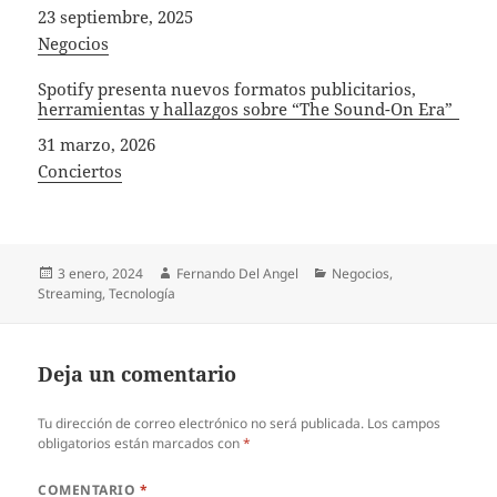
Fecha
23 septiembre, 2025
In relation to
Negocios
Spotify presenta nuevos formatos publicitarios,
herramientas y hallazgos sobre “The Sound-On Era”
Fecha
31 marzo, 2026
In relation to
Conciertos
Publicado
Autor
Categorías
3 enero, 2024
Fernando Del Angel
Negocios
,
el
Streaming
,
Tecnología
Deja un comentario
Tu dirección de correo electrónico no será publicada.
Los campos
obligatorios están marcados con
*
COMENTARIO
*