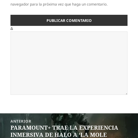
navegador para la próxima vez que haga un comentario.
Δ
Navegación
ANTERIOR
de
PARAMOUNT+ TRAE LA EXPERIENCIA
Entrada
entradas
INMERSIVA DE HALO A ‘LA MOLE
anterior: