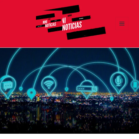
MENÚ
Y
MNI NOTICIAS
WIDGETS