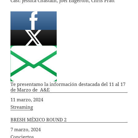
Cast: Jessica Chastain, Joel Edgerton, Chris Pratt
Te presentamo la información destacada del 11 al 17
de Marzo de A&E
Fecha
11 marzo, 2024
In relation to
Streaming
BRESH MÉXICO ROUND 2
Fecha
7 marzo, 2024
In relation to
Conciertos