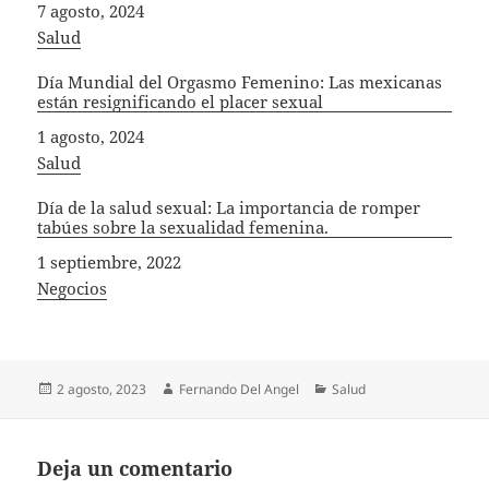
Fecha
7 agosto, 2024
In relation to
Salud
Día Mundial del Orgasmo Femenino: Las mexicanas
están resignificando el placer sexual
Fecha
1 agosto, 2024
In relation to
Salud
Día de la salud sexual: La importancia de romper
tabúes sobre la sexualidad femenina.
Fecha
1 septiembre, 2022
In relation to
Negocios
Publicado
Autor
Categorías
2 agosto, 2023
Fernando Del Angel
Salud
el
Deja un comentario