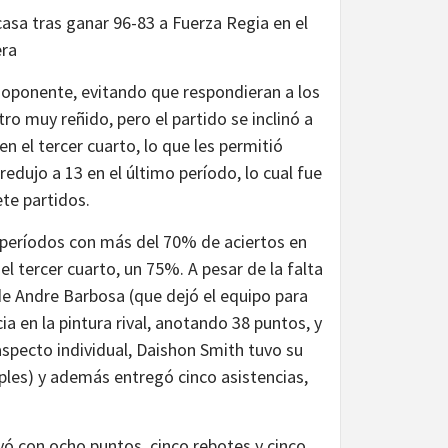
casa tras ganar 96-83 a Fuerza Regia en el
era
al oponente, evitando que respondieran a los
ro muy reñido, pero el partido se inclinó a
n el tercer cuarto, lo que les permitió
edujo a 13 en el último período, lo cual fue
ete partidos.
 períodos con más del 70% de aciertos en
el tercer cuarto, un 75%. A pesar de la falta
 de Andre Barbosa (que dejó el equipo para
ia en la pintura rival, anotando 38 puntos, y
aspecto individual, Daishon Smith tuvo su
iples) y además entregó cinco asistencias,
uyó con ocho puntos, cinco rebotes y cinco