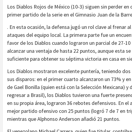
Los Diablos Rojos de México (10-3) siguen sin perder en 
primer partido de la serie en el Gimnasio Juan de la Barr
. En esta ocasión, la defensa jugó un rol clave al frenar 
ataques del equipo local. La primera parte fue un encuent
favor de los Diablos cuando lograron un parcial de 27-10 e
alcanzar una ventaja de hasta 22 puntos, aunque esta se r
suficiente para obtener su séptima victoria en casa en si
Los Diablos mostraron excelente puntería, teniendo dos
sus disparos: en el primer cuarto alcanzaron un 73% y en 
de Gael Bonilla (quien está con la Selección Mexicana) y
regresar a Brasil), los Diablos tuvieron una fuerte presenc
en su propia área, lograron 36 rebotes defensivos. En el 
mejor partido ofensivo con 25 puntos (logró 7 de 7 en tr
mientras que Alphonso Anderson añadió 21 puntos.
El venezolano Michael Carrera, quien fue titular, contrib