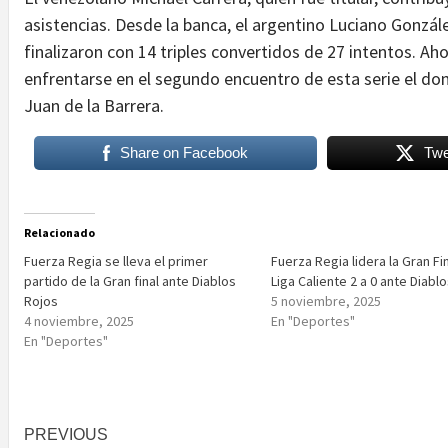
asistencias. Desde la banca, el argentino Luciano Gonzále
finalizaron con 14 triples convertidos de 27 intentos. Ah
enfrentarse en el segundo encuentro de esta serie el dom
Juan de la Barrera.
Share on Facebook
Twe
Relacionado
Fuerza Regia se lleva el primer
Fuerza Regia lidera la Gran Fin
partido de la Gran final ante Diablos
Liga Caliente 2 a 0 ante Diabl
Rojos
5 noviembre, 2025
4 noviembre, 2025
En "Deportes"
En "Deportes"
Post
PREVIOUS