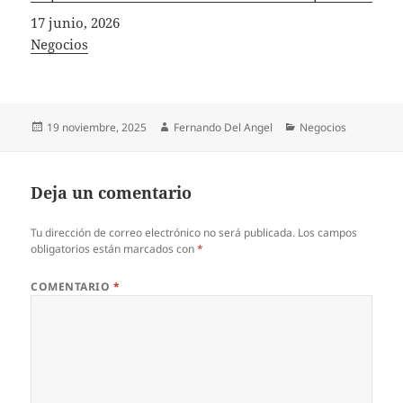
Fecha
17 junio, 2026
In relation to
Negocios
Publicado
Autor
Categorías
19 noviembre, 2025
Fernando Del Angel
Negocios
el
Deja un comentario
Tu dirección de correo electrónico no será publicada.
Los campos
obligatorios están marcados con
*
COMENTARIO
*