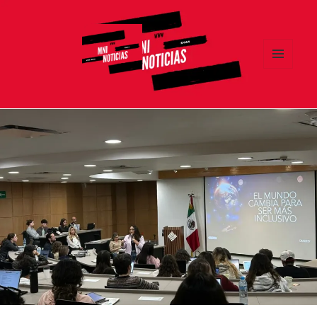
MENÚ
Y
MNI NOTICIAS
WIDGETS