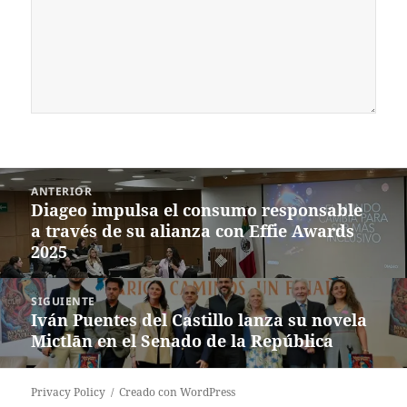
Navegación
ANTERIOR
de
Diageo impulsa el consumo responsable
Entrada
entradas
a través de su alianza con Effie Awards
anterior:
2025
SIGUIENTE
Iván Puentes del Castillo lanza su novela
Siguiente
Mictlān en el Senado de la República
entrada:
Privacy Policy
Creado con WordPress