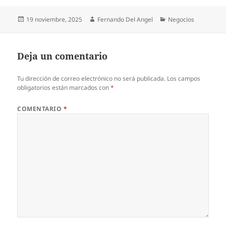
Publicado
Autor
Categorías
19 noviembre, 2025
Fernando Del Angel
Negocios
el
Deja un comentario
Tu dirección de correo electrónico no será publicada.
Los campos
obligatorios están marcados con
*
COMENTARIO
*