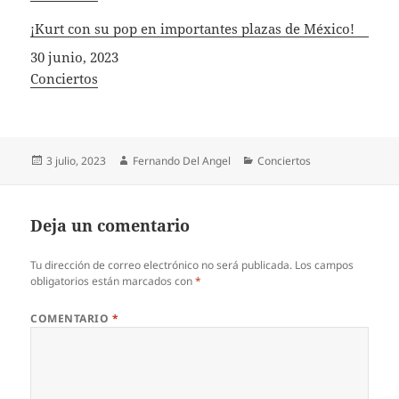
¡Kurt con su pop en importantes plazas de México!
Fecha
30 junio, 2023
In relation to
Conciertos
Publicado
Autor
Categorías
3 julio, 2023
Fernando Del Angel
Conciertos
el
Deja un comentario
Tu dirección de correo electrónico no será publicada.
Los campos
obligatorios están marcados con
*
COMENTARIO
*