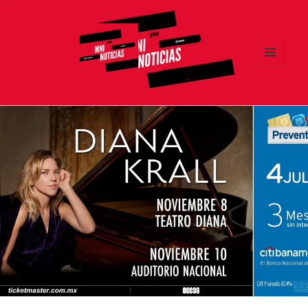
MENÚ
Y
MNI NOTICIAS
WIDGETS