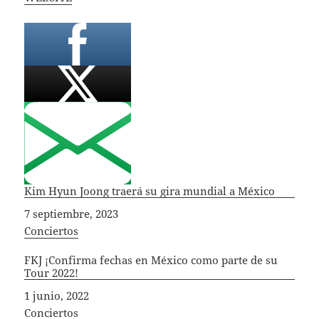
Kim Hyun Joong traerá su gira mundial a México
Fecha
7 septiembre, 2023
In relation to
Conciertos
FKJ ¡Confirma fechas en México como parte de su
Tour 2022!
Fecha
1 junio, 2022
In relation to
Conciertos