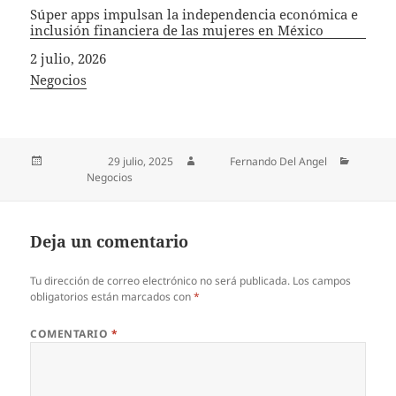
Súper apps impulsan la independencia económica e
inclusión financiera de las mujeres en México
Fecha
2 julio, 2026
In relation to
Negocios
Publicado el
29 julio, 2025
Autor
Fernando Del Angel
Categorías
Negocios
Deja un comentario
Tu dirección de correo electrónico no será publicada.
Los campos
obligatorios están marcados con
*
COMENTARIO
*