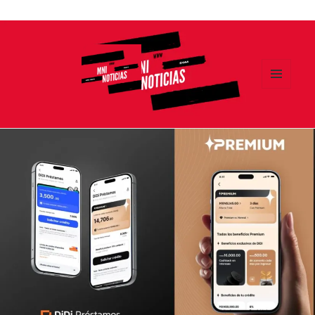
Ir
al
contenido
MENÚ
Y
MNI NOTICIAS
WIDGETS