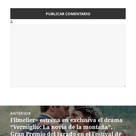
Δ
Navegación
ANTERIOR
de
Filmelier+ estrena en exclusiva el drama
Entrada
entradas
“Vermiglio: La novia de la montaña”,
anterior:
Gran Premio del Jurado en el Festival de