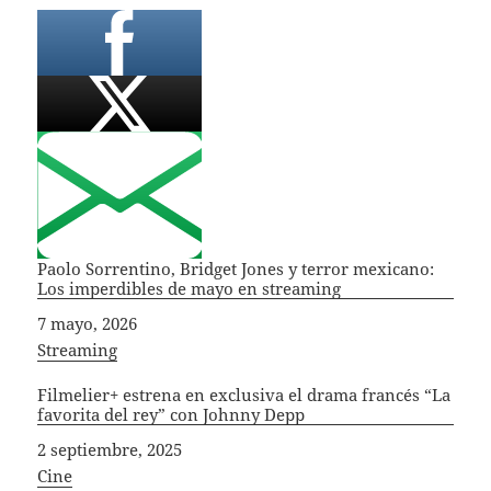
Paolo Sorrentino, Bridget Jones y terror mexicano:
Los imperdibles de mayo en streaming
Fecha
7 mayo, 2026
In relation to
Streaming
Filmelier+ estrena en exclusiva el drama francés “La
favorita del rey” con Johnny Depp
Fecha
2 septiembre, 2025
In relation to
Cine