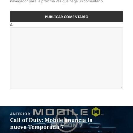
navegador para la próxima vez que haga un comentario.
Δ
Navegación
ANTERIOR
de
Call of Duty: Mobile anuncia la
Entrada
entradas
nueva Temporada 7
anterior: