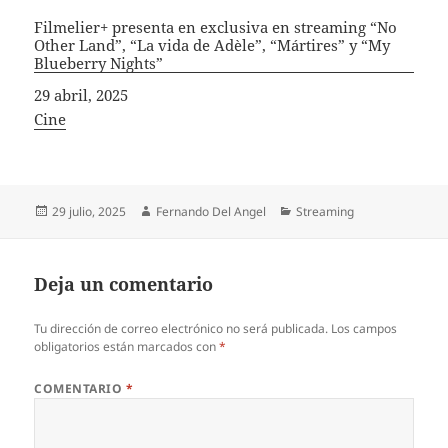
Filmelier+ presenta en exclusiva en streaming “No
Other Land”, “La vida de Adèle”, “Mártires” y “My
Blueberry Nights”
Fecha
29 abril, 2025
In relation to
Cine
Publicado
Autor
Categorías
29 julio, 2025
Fernando Del Angel
Streaming
el
Deja un comentario
Tu dirección de correo electrónico no será publicada.
Los campos
obligatorios están marcados con
*
COMENTARIO
*