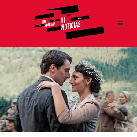
MENÚ
Y
MNI NOTICIAS
WIDGETS