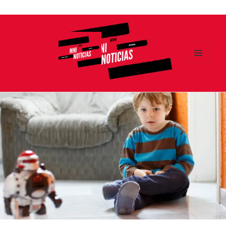
Ir
al
contenido
MENÚ
Y
MNI NOTICIAS
WIDGETS