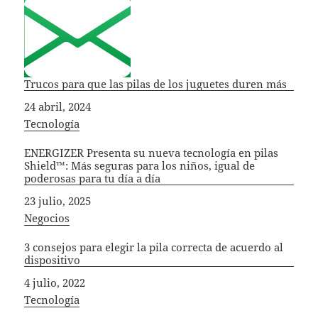
Trucos para que las pilas de los juguetes duren más
Fecha
24 abril, 2024
In relation to
Tecnología
ENERGIZER Presenta su nueva tecnología en pilas
Shield™: Más seguras para los niños, igual de
poderosas para tu día a día
Fecha
23 julio, 2025
In relation to
Negocios
3 consejos para elegir la pila correcta de acuerdo al
dispositivo
Fecha
4 julio, 2022
In relation to
Tecnología