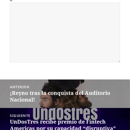
Navegación
ANTERIOR
de
¡Reyno tras la conquista del Auditorio
Entrada
entradas
Nacional!
anterior:
SIGUIENTE
UnDosTres recibe premio de Fintech
Siguiente
Americas por su capacidad “disruptiva”
entrada: