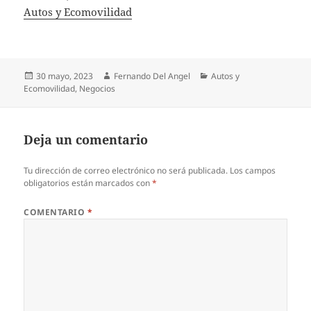
In relation to
Autos y Ecomovilidad
Publicado
Autor
Categorías
30 mayo, 2023
Fernando Del Angel
Autos y
el
Ecomovilidad
,
Negocios
Deja un comentario
Tu dirección de correo electrónico no será publicada.
Los campos
obligatorios están marcados con
*
COMENTARIO
*