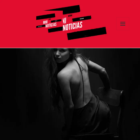
MENÚ
Y
MNI NOTICIAS
WIDGETS