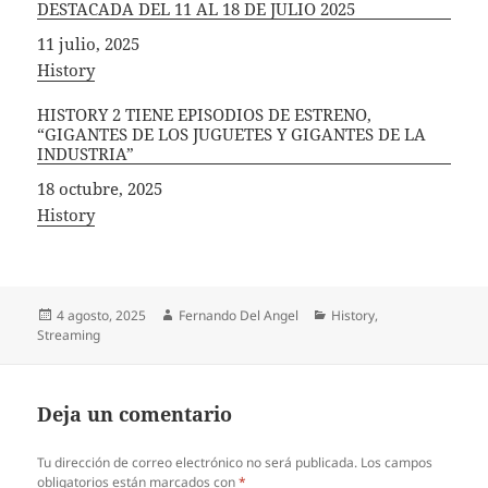
DESTACADA DEL 11 AL 18 DE JULIO 2025
Fecha
11 julio, 2025
In relation to
History
HISTORY 2 TIENE EPISODIOS DE ESTRENO,
“GIGANTES DE LOS JUGUETES Y GIGANTES DE LA
INDUSTRIA”
Fecha
18 octubre, 2025
In relation to
History
Publicado
Autor
Categorías
4 agosto, 2025
Fernando Del Angel
History
,
el
Streaming
Deja un comentario
Tu dirección de correo electrónico no será publicada.
Los campos
obligatorios están marcados con
*