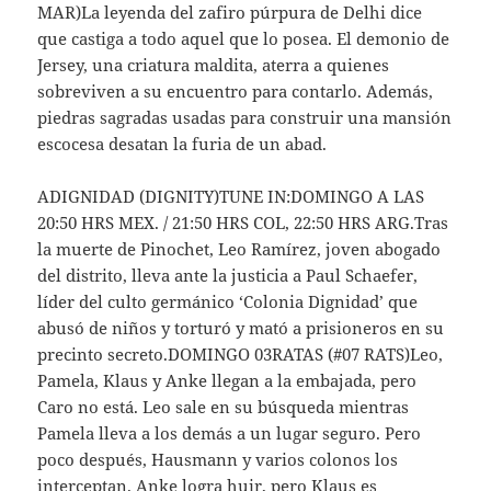
MAR)La leyenda del zafiro púrpura de Delhi dice
que castiga a todo aquel que lo posea. El demonio de
Jersey, una criatura maldita, aterra a quienes
sobreviven a su encuentro para contarlo. Además,
piedras sagradas usadas para construir una mansión
escocesa desatan la furia de un abad.
ADIGNIDAD (DIGNITY)TUNE IN:DOMINGO A LAS
20:50 HRS MEX. / 21:50 HRS COL, 22:50 HRS ARG.Tras
la muerte de Pinochet, Leo Ramírez, joven abogado
del distrito, lleva ante la justicia a Paul Schaefer,
líder del culto germánico ‘Colonia Dignidad’ que
abusó de niños y torturó y mató a prisioneros en su
precinto secreto.DOMINGO 03RATAS (#07 RATS)Leo,
Pamela, Klaus y Anke llegan a la embajada, pero
Caro no está. Leo sale en su búsqueda mientras
Pamela lleva a los demás a un lugar seguro. Pero
poco después, Hausmann y varios colonos los
interceptan. Anke logra huir, pero Klaus es