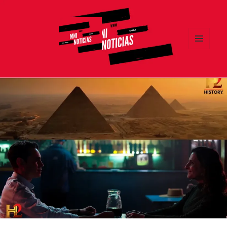
MENÚ
Y
MNI NOTICIAS
WIDGETS