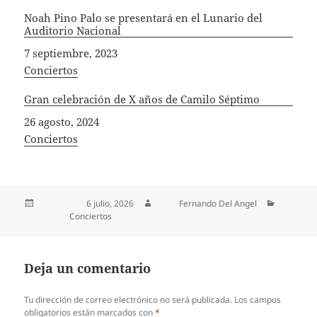
Noah Pino Palo se presentará en el Lunario del
Auditorio Nacional
Fecha
7 septiembre, 2023
In relation to
Conciertos
Gran celebración de X años de Camilo Séptimo
Fecha
26 agosto, 2024
In relation to
Conciertos
Publicado el
6 julio, 2026
Autor
Fernando Del Angel
Categorías
Conciertos
Deja un comentario
Tu dirección de correo electrónico no será publicada.
Los campos
obligatorios están marcados con
*