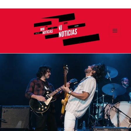
Ir
al
contenido
MENÚ
Y
MNI NOTICIAS
WIDGETS