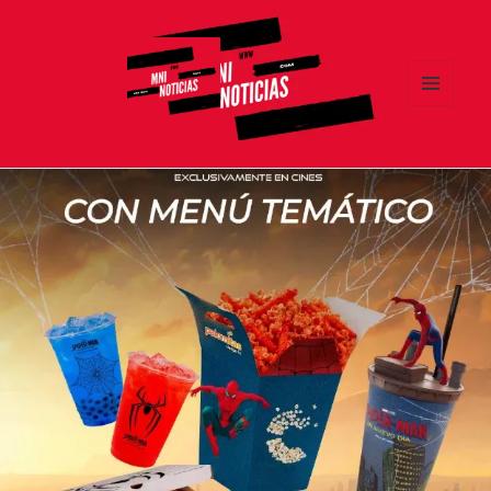
MENÚ
Y
MNI NOTICIAS
WIDGETS