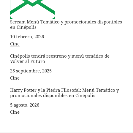
Scream Menú Temático y promocionales disponibles
en Cinépolis
Fecha
10 febrero, 2026
In relation to
Cine
Cinépolis tendrá reestreno y menú temático de
Volver al Futuro
Fecha
25 septiembre, 2025
In relation to
Cine
Harry Potter y la Piedra Filosofal: Menú Temático y
promocionales disponibles en Cinépolis
Fecha
5 agosto, 2026
In relation to
Cine