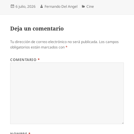
Publicado
Autor
Categorías
6 julio, 2026
Fernando Del Angel
Cine
el
Deja un comentario
Tu dirección de correo electrónico no será publicada.
Los campos
obligatorios están marcados con
*
COMENTARIO
*
NOMBRE
*