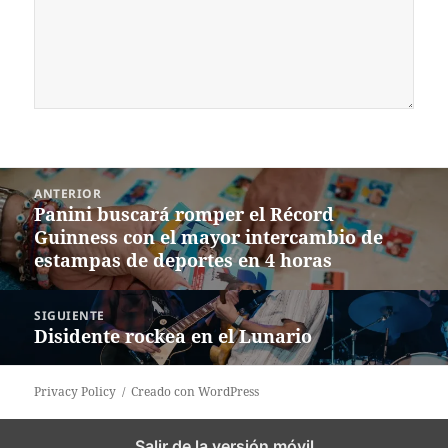
Navegación
ANTERIOR
de
Panini buscará romper el Récord
Entrada
entradas
Guinness con el mayor intercambio de
anterior:
estampas de deportes en 4 horas
SIGUIENTE
Disidente rockea en el Lunario
Siguiente
entrada:
Privacy Policy
Creado con WordPress
Salir de la versión móvil