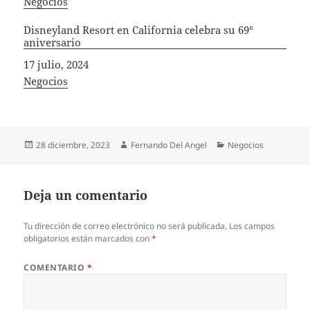
In relation to
Negocios
Disneyland Resort en California celebra su 69°
aniversario
Fecha
17 julio, 2024
In relation to
Negocios
Publicado
Autor
Categorías
28 diciembre, 2023
Fernando Del Angel
Negocios
el
Deja un comentario
Tu dirección de correo electrónico no será publicada.
Los campos
obligatorios están marcados con
*
COMENTARIO
*