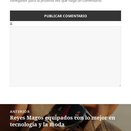
navegador para la próxima vez que haga un comentario.
Δ
Navegación
ANTERIOR
de
Reyes Magos equipados con lo mejor en
Entrada
entradas
tecnología y la moda
anterior: