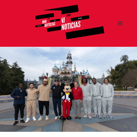
MENÚ
Y
MNI NOTICIAS
WIDGETS