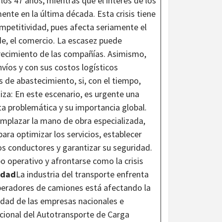
os 47 años, mientras que el interés de los
ente en la última década. Esta crisis tiene
mpetitividad, pues afecta seriamente el
de, el comercio. La escasez puede
l crecimiento de las compañías. Asimismo,
víos y con sus costos logísticos
 de abastecimiento, si, con el tiempo,
tiza: En este escenario, es urgente una
ta problemática y su importancia global.
emplazar la mano de obra especializada,
para optimizar los servicios, establecer
los conductores y garantizar su seguridad.
 operativo y afrontarse como la crisis
idad
La industria del transporte enfrenta
operadores de camiones está afectando la
dad de las empresas nacionales e
ional del Autotransporte de Carga