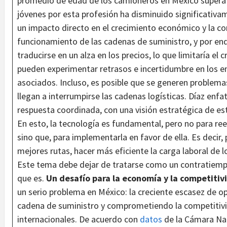
promedio de edad de los camioneros en México supera l
jóvenes por esta profesión ha disminuido significativam
un impacto directo en el crecimiento económico y la co
funcionamiento de las cadenas de suministro, y por en
traducirse en un alza en los precios, lo que limitaría e
pueden experimentar retrasos e incertidumbre en los en
asociados. Incluso, es posible que se generen problemas
llegan a interrumpirse las cadenas logísticas. Díaz enfa
respuesta coordinada, con una visión estratégica de es
En esto, la tecnología es fundamental, pero no para re
sino que, para implementarla en favor de ella. Es decir, 
mejores rutas, hacer más eficiente la carga laboral de 
Este tema debe dejar de tratarse como un contratiempo
que es.
Un desafío para la economía y la competitiv
un serio problema en México: la creciente escasez de 
cadena de suministro y comprometiendo la competitivi
internacionales. De acuerdo con
datos
de la Cámara Nac