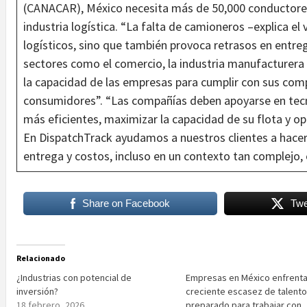
(CANACAR), México necesita más de 50,000 conductores 
industria logística. “La falta de camioneros –explica el
logísticos, sino que también provoca retrasos en entre
sectores como el comercio, la industria manufacturera 
la capacidad de las empresas para cumplir con sus comp
consumidores”. “Las compañías deben apoyarse en tecno
más eficientes, maximizar la capacidad de su flota y o
En DispatchTrack ayudamos a nuestros clientes a hac
entrega y costos, incluso en un contexto tan complejo, 
Share on Facebook
Twe
Relacionado
¿Industrias con potencial de
Empresas en México enfrenta
inversión?
creciente escasez de talent
18 febrero, 2026
preparado para trabajar con