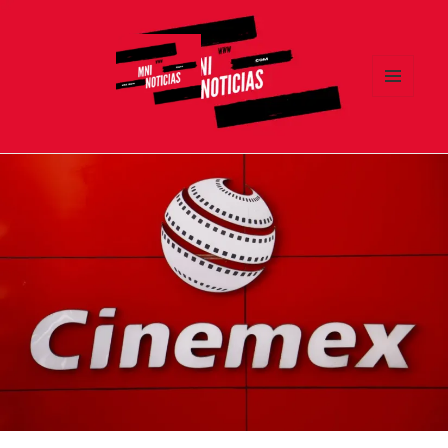
MENÚ
Y
MNI NOTICIAS
WIDGETS