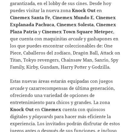
garantizada, en el lobby de sus cines. Desde hoy
puedes visitar la nueva zona
Knock Out
en
Cinemex Santa Fe
,
Cinemex Mundo E
,
Cinemex
Explanada Pachuca
,
Cinemex Solesta
,
Cinemex
Plaza Patria
y
Cinemex Town Square Metepec
,
que cuenta con maquinitas
arcade
y gashapones en
los que puedes encontrar coleccionables de: One
Piece, Caballeros del zodíaco, Dragón Ball, Attack on
Titan, Tokyo revengers, Chainsaw Man, Sanrio, Spy
Family, Kirby, Gundam, Harry Potter y Godzilla.
Estas nuevas áreas estarán equipadas con juegos
arcade
y cazarrecompensas de última generación,
ofreciendo una variedad de opciones de
entretenimiento para chicos y grandes. La zona
Knock Out
en
Cinemex
cuenta con quioscos
digitales y
playcards
para hacer más eficiente la
experiencia. Los invitados podrán disfrutar de estos
juegos antes o después de sus funciones, e incluso