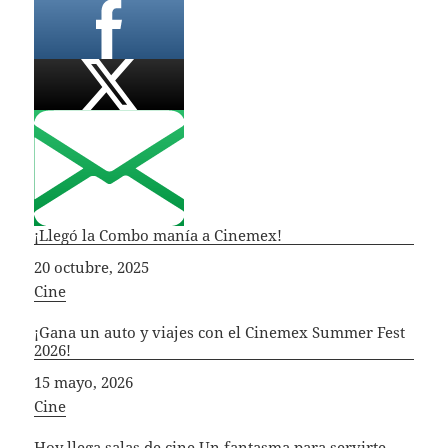
¡Llegó la Combo manía a Cinemex!
Fecha
20 octubre, 2025
In relation to
Cine
¡Gana un auto y viajes con el Cinemex Summer Fest
2026!
Fecha
15 mayo, 2026
In relation to
Cine
Hoy llega salas de cine Un fantasma para servirte