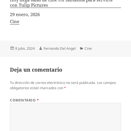
con Tulip Pictures
Fecha
29 enero, 2026
In relation to
Cine
Publicado
Autor
Categorías
8 julio, 2024
Fernando Del Angel
Cine
el
Deja un comentario
Tu dirección de correo electrónico no será publicada.
Los campos
obligatorios están marcados con
*
COMENTARIO
*