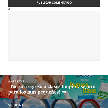
Δ
Navegación
ANTERIOR
de
¡Ten un regreso a clases limpio y seguro
Entrada
entradas
para los más pequeños! 🧼
anterior:
SIGUIENTE