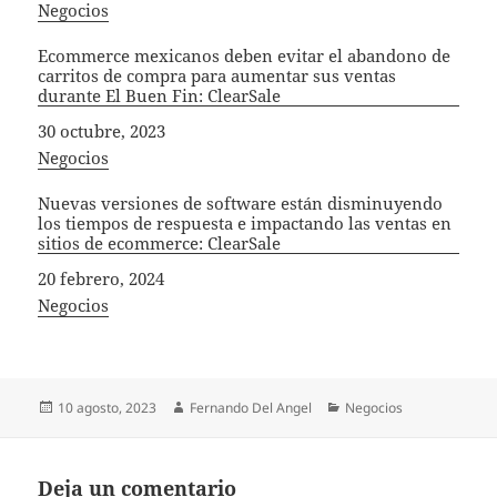
In relation to
Negocios
Ecommerce mexicanos deben evitar el abandono de
carritos de compra para aumentar sus ventas
durante El Buen Fin: ClearSale
Fecha
30 octubre, 2023
In relation to
Negocios
Nuevas versiones de software están disminuyendo
los tiempos de respuesta e impactando las ventas en
sitios de ecommerce: ClearSale
Fecha
20 febrero, 2024
In relation to
Negocios
Publicado
Autor
Categorías
10 agosto, 2023
Fernando Del Angel
Negocios
el
Deja un comentario