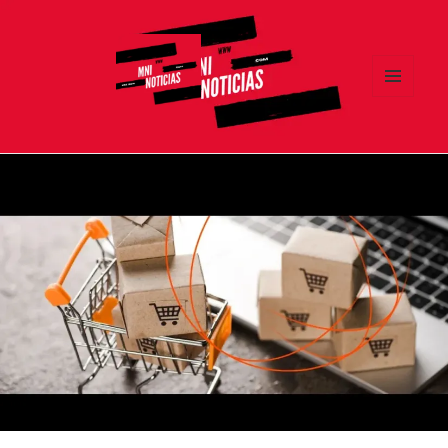
MENÚ
Y
MNI NOTICIAS
WIDGETS