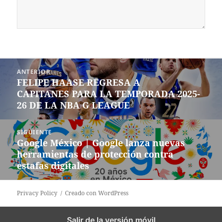
Navegación
ANTERIOR
de
FELIPE HAASE REGRESA A
Entrada
entradas
CAPITANES PARA LA TEMPORADA 2025-
anterior:
26 DE LA NBA G LEAGUE
SIGUIENTE
Google México | Google lanza nuevas
Siguiente
herramientas de protección contra
entrada:
estafas digitales
Privacy Policy
Creado con WordPress
Salir de la versión móvil