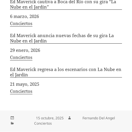
Ed Maverick cautiva a Boca del Río con su gira “La
Nube en el Jardín”
Fecha
6 marzo, 2026
In relation to
Conciertos
Ed Maverick anuncia nuevas fechas de su gira La
Nube en el Jardín
Fecha
29 enero, 2026
In relation to
Conciertos
Ed Maverick regresa a los escenarios con La Nube en
el Jardín
Fecha
21 mayo, 2025
In relation to
Conciertos
Publicado el
15 octubre, 2025
Autor
Fernando Del Angel
Categorías
Conciertos