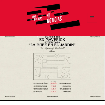
MENÚ
Y
MNI NOTICIAS
WIDGETS