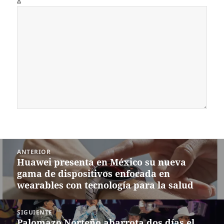
Δ
Navegación
ANTERIOR
de
Huawei presenta en México su nueva
Entrada
entradas
gama de dispositivos enfocada en
anterior:
wearables con tecnología para la salud
SIGUIENTE
Palomazo Norteño abarrota dos días el
Siguiente