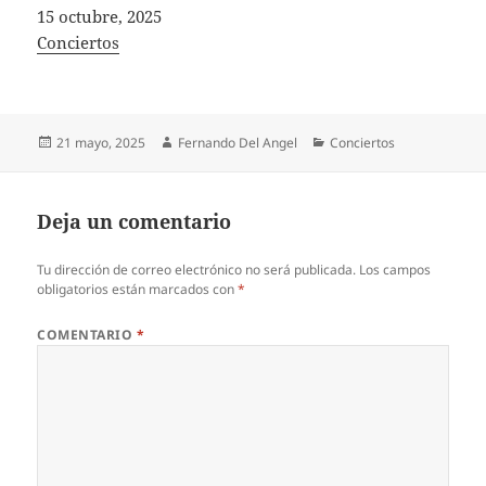
Fecha
15 octubre, 2025
In relation to
Conciertos
Publicado
Autor
Categorías
21 mayo, 2025
Fernando Del Angel
Conciertos
el
Deja un comentario
Tu dirección de correo electrónico no será publicada.
Los campos
obligatorios están marcados con
*
COMENTARIO
*