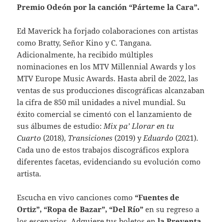
Premio Odeón por la canción “Párteme la Cara”.
Ed Maverick ha forjado colaboraciones con artistas
como Bratty, Señor Kino y C. Tangana.
Adicionalmente, ha recibido múltiples
nominaciones en los MTV Millennial Awards y los
MTV Europe Music Awards. Hasta abril de 2022, las
ventas de sus producciones discográficas alcanzaban
la cifra de 850 mil unidades a nivel mundial. Su
éxito comercial se cimentó con el lanzamiento de
sus álbumes de estudio:
Mix pa’ Llorar en tu
Cuarto
(2018),
Transiciones
(2019) y
Eduardo
(2021).
Cada uno de estos trabajos discográficos explora
diferentes facetas, evidenciando su evolución como
artista.
Escucha en vivo canciones como
“Fuentes de
Ortiz”, “Ropa de Bazar”, “Del Río”
en su regreso a
los escenarios. Adquiere tus boletos en
la Preventa