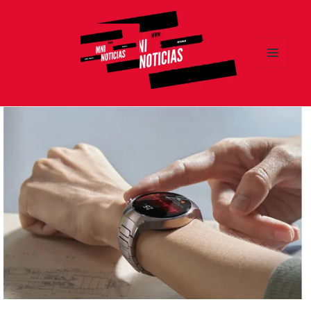
MENÚ
Y
MNI NOTICIAS
WIDGETS