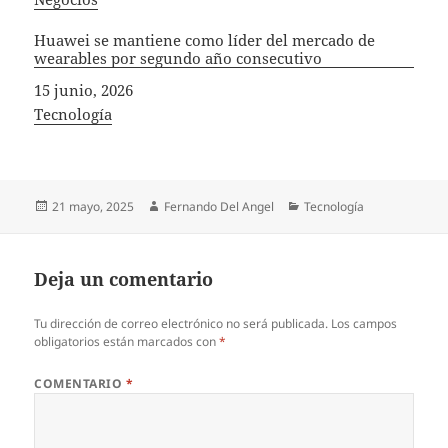
Huawei se mantiene como líder del mercado de
wearables por segundo año consecutivo
Fecha
15 junio, 2026
In relation to
Tecnología
Publicado
Autor
Categorías
21 mayo, 2025
Fernando Del Angel
Tecnología
el
Deja un comentario
Tu dirección de correo electrónico no será publicada.
Los campos
obligatorios están marcados con
*
COMENTARIO
*