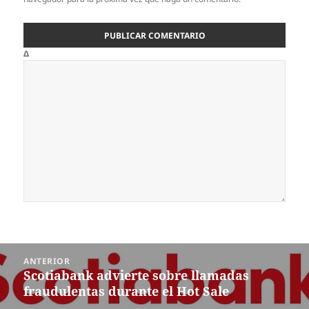
Δ
Navegación
ANTERIOR
de
Scotiabank advierte sobre llamadas
Entrada
entradas
fraudulentas durante el Hot Sale
anterior: