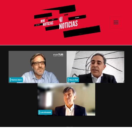
MENÚ
Y
MNI NOTICIAS
WIDGETS