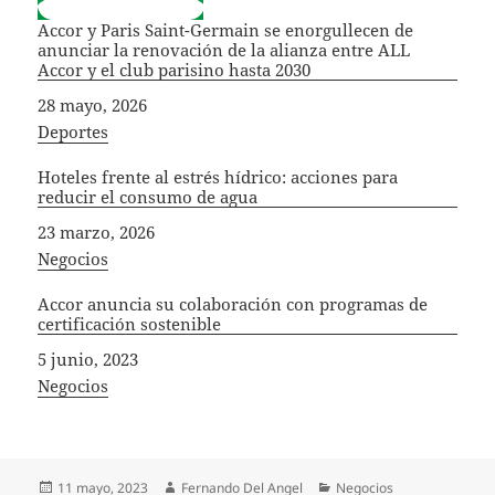
Accor y Paris Saint-Germain se enorgullecen de
anunciar la renovación de la alianza entre ALL
Accor y el club parisino hasta 2030
Fecha
28 mayo, 2026
In relation to
Deportes
Hoteles frente al estrés hídrico: acciones para
reducir el consumo de agua
Fecha
23 marzo, 2026
In relation to
Negocios
Accor anuncia su colaboración con programas de
certificación sostenible
Fecha
5 junio, 2023
In relation to
Negocios
Publicado
Autor
Categorías
11 mayo, 2023
Fernando Del Angel
Negocios