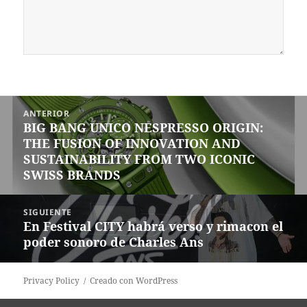
Navegación
ANTERIOR
de
BIG BANG UNICO NESPRESSO ORIGIN:
Entrada
entradas
THE FUSION OF INNOVATION AND
anterior:
SUSTAINABILITY FROM TWO ICONIC
SWISS BRANDS
SIGUIENTE
En Festival CITY habrá verso y rimacon el
Siguiente
poder sonoro de Charles Ans
entrada:
Privacy Policy
Creado con WordPress