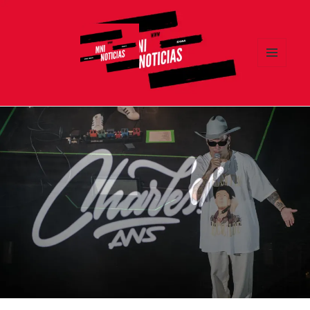
MENÚ
Y
MNI NOTICIAS
WIDGETS