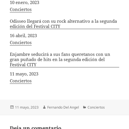
Fecha
10 enero, 2023
In relation to
Conciertos
Odisseo llegará con su rock alternativo a la segunda
edición del Festival CITY
Fecha
16 abril, 2023
In relation to
Conciertos
Enjambre seducirá a sus fans queretanos con un
gran puñado de hits en la segunda edición del
Festival CITY
Fecha
11 mayo, 2023
In relation to
Conciertos
Publicado
Autor
Categorías
11 mayo, 2023
Fernando Del Angel
Conciertos
el
Deja un comentario