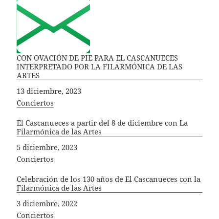
CON OVACIÓN DE PIE PARA EL CASCANUECES
INTERPRETADO POR LA FILARMÓNICA DE LAS
ARTES
Fecha
13 diciembre, 2023
In relation to
Conciertos
El Cascanueces a partir del 8 de diciembre con La
Filarmónica de las Artes
Fecha
5 diciembre, 2023
In relation to
Conciertos
Celebración de los 130 años de El Cascanueces con la
Filarmónica de las Artes
Fecha
3 diciembre, 2022
In relation to
Conciertos