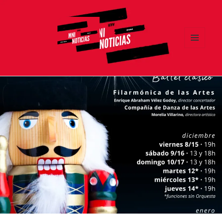
MENÚ
Y
MNI NOTICIAS
WIDGETS