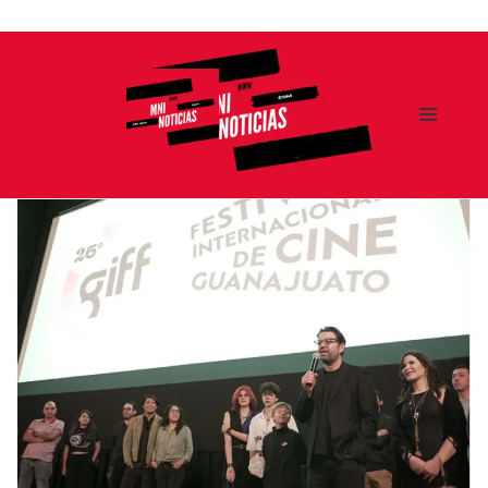
Ir
al
contenido
MENÚ
Y
MNI NOTICIAS
WIDGETS