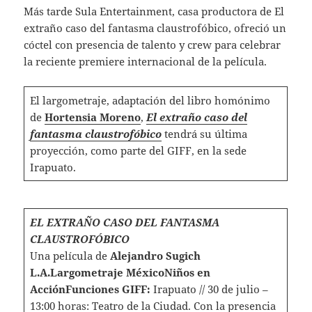
Más tarde Sula Entertainment, casa productora de El
extraño caso del fantasma claustrofóbico, ofreció un
cóctel con presencia de talento y crew para celebrar
la reciente premiere internacional de la película.
El largometraje, adaptación del libro homónimo
de
Hortensia Moreno
,
El extraño caso del
fantasma claustrofóbico
tendrá su última
proyección, como parte del GIFF, en la sede
Irapuato.
EL EXTRAÑO CASO DEL FANTASMA
CLAUSTROFÓBICO
Una película de
Alejandro Sugich
L.A.
Largometraje México
Niños en
Acción
Funciones GIFF:
Irapuato // 30 de julio –
13:00 horas: Teatro de la Ciudad. Con la presencia