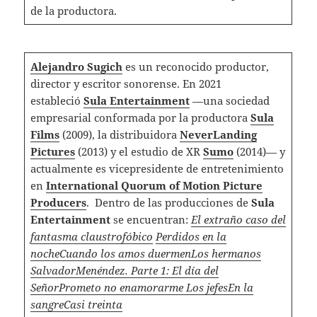
de la productora.
Alejandro Sugich
es un reconocido productor,
director y escritor sonorense. En 2021
estableció
Sula Entertainment
—una sociedad
empresarial conformada por la productora
Sula
Films
(2009), la distribuidora
NeverLanding
Pictures
(2013) y el estudio de XR
Sumo
(2014)— y
actualmente es vicepresidente de entretenimiento
en
International Quorum of Motion Picture
Producers
. Dentro de las producciones de
Sula
Entertainment
se encuentran:
El extraño caso del
fantasma claustrofóbico
Perdidos en la
noche
Cuando los amos duermen
Los hermanos
Salvador
Menéndez. Parte 1: El día del
Señor
Prometo no enamorarme
Los jefes
En la
sangre
Casi treinta