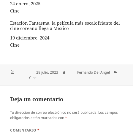
Fecha
24 enero, 2025
In relation to
Cine
Estación Fantasma, la película más escalofriante del
cine coreano llega a México
Fecha
19 diciembre, 2024
In relation to
Cine
Publicado el
28 julio, 2023
Autor
Fernando Del Angel
Categorías
Cine
Deja un comentario
Tu dirección de correo electrónico no será publicada.
Los campos
obligatorios están marcados con
*
COMENTARIO
*