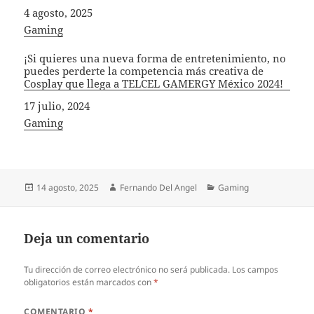
Fecha
4 agosto, 2025
In relation to
Gaming
¡Si quieres una nueva forma de entretenimiento, no
puedes perderte la competencia más creativa de
Cosplay que llega a TELCEL GAMERGY México 2024!
Fecha
17 julio, 2024
In relation to
Gaming
Publicado
Autor
Categorías
14 agosto, 2025
Fernando Del Angel
Gaming
el
Deja un comentario
Tu dirección de correo electrónico no será publicada.
Los campos
obligatorios están marcados con
*
COMENTARIO
*