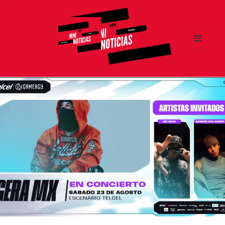
MENÚ
Y
MNI NOTICIAS
WIDGETS