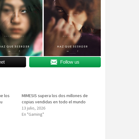
et
Follow us
e los
MIMESIS supera los dos millones de
su
copias vendidas en todo el mundo
13 julio, 2026
En "Gaming"