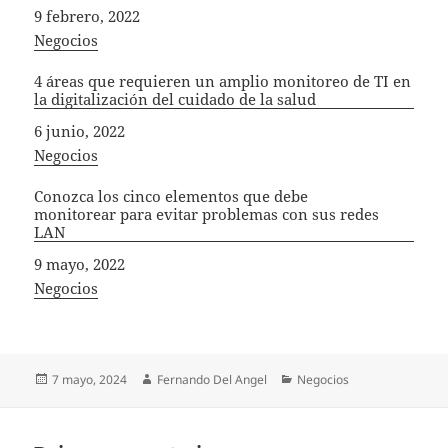
Fecha
9 febrero, 2022
In relation to
Negocios
4 áreas que requieren un amplio monitoreo de TI en
la digitalización del cuidado de la salud
Fecha
6 junio, 2022
In relation to
Negocios
Conozca los cinco elementos que debe
monitorear para evitar problemas con sus redes
LAN
Fecha
9 mayo, 2022
In relation to
Negocios
Publicado
Autor
Categorías
7 mayo, 2024
Fernando Del Angel
Negocios
el