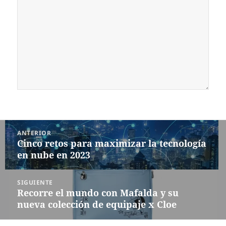
Navegación
ANTERIOR
de
Cinco retos para maximizar la tecnología
Entrada
entradas
en nube en 2023
anterior:
SIGUIENTE
Recorre el mundo con Mafalda y su
Siguiente
nueva colección de equipaje x Cloe
entrada: