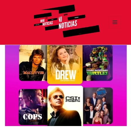
MENÚ
Y
MNI NOTICIAS
WIDGETS