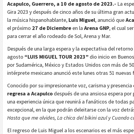
Acapulco, Guerrero, a 10 de agosto de 2023.-
La esper
Gira 2023 y después de cinco años de su última gran actu
la música hispanohablante,
Luis Miguel
, anunció que
Aca
el próximo
27 de Diciembre
en la
Arena GNP
, el cual s
para cerrar el año rodeado de Sol, Arena y Mar.
Después de una larga espera y la expectativa del retorno
agosto
“LUIS MIGUEL TOUR 2023”
dio inicio en Buenos
por Sudamérica, México y Estados Unidos con más de 50 
intérprete mexicano anunció este lunes otras 51 nuevas 
Conocido por su impresionante voz, carisma y presencia
regresa a Acapulco
después de una ansiosa espera por p
una experiencia única que reunirá a fanáticos de todas p
excepcional, en la que podrán deleitarse con la voz det
Hasta que me olvides, La chica del bikini azul y Cuando cal
El regreso de Luis Miguel a los escenarios es el más esp