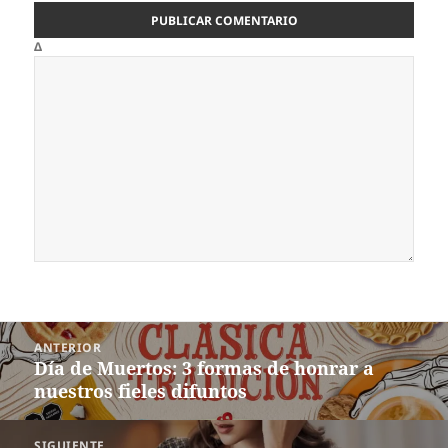
Δ
Navegación
ANTERIOR
de
Día de Muertos: 3 formas de honrar a
Entrada
entradas
nuestros fieles difuntos
anterior:
SIGUIENTE