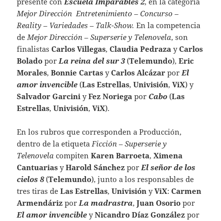
presente con
Escuela Imparables 2
, en la categoría
Mejor Dirección Entretenimiento – Concurso –
Reality – Variedades – Talk-Show.
En la competencia
de
Mejor Dirección – Superserie y Telenovela
,
son
finalistas
Carlos Villegas
,
Claudia Pedraza
y
Carlos
Bolado
por
La reina del sur 3
(
Telemundo
),
Eric
Morales
,
Bonnie Cartas
y
Carlos Alcázar
por
El
amor invencible
(
Las Estrellas
,
Univisión
,
ViX
) y
Salvador Garcini
y
Fez Noriega
por
Cabo
(
Las
Estrellas
,
Univisión
,
ViX
).
En los rubros que corresponden a Producción,
dentro de la etiqueta
Ficción – Superserie y
Telenovela
compiten
Karen Barroeta
,
Ximena
Cantuarias
y
Harold Sánchez
por
El señor de los
cielos 8
(
Telemundo
), junto a los responsables de
tres tiras de
Las Estrellas
,
Univisión
y
ViX
:
Carmen
Armendáriz
por
La madrastra
,
Juan Osorio
por
El amor invencible
y
Nicandro Díaz González
por