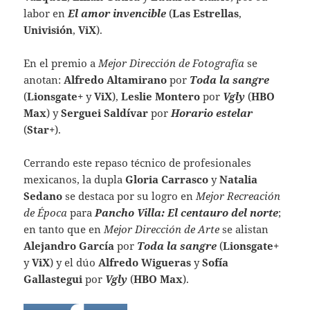
labor en
El amor invencible
(
Las Estrellas
,
Univisión
,
ViX
).
En el premio a
Mejor Dirección de Fotografía
se
anotan:
Alfredo Altamirano
por
Toda la sangre
(
Lionsgate+
y
ViX
),
Leslie Montero
por
Vgly
(
HBO
Max
) y
Serguei Saldívar
por
Horario estelar
(
Star+
).
Cerrando este repaso técnico de profesionales
mexicanos, la dupla
Gloria Carrasco
y
Natalia
Sedano
se destaca por su logro en
Mejor Recreación
de Época
para
Pancho Villa: El centauro del norte
;
en tanto que en
Mejor Dirección de Arte
se alistan
Alejandro García
por
Toda la sangre
(
Lionsgate+
y
ViX
) y el dúo
Alfredo Wigueras
y
Sofía
Gallastegui
por
Vgly
(
HBO Max
).