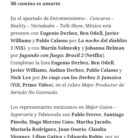
Mi camino es amarte
.
En el apartado de
Entretenimiento – Concurso –
Reality – Variedades – Talk-Show
, México está
presente con
Eugenio Derbez
,
Ben Odell
,
Javier
Williams
y
Pablo Calasso
por
La noche del diablito
1
(
ViX
), y con
Martín Solmesky
y
Johanna Helman
por
Jugando con fuego: Brasil 2
(
Netflix
).
Completan la lista
Eugenio Derbez
,
Ben Odell
,
Javier Williams
,
Aislinn
Derbez
,
Pablo Calasso
y
Nick Lee
por
De viaje con los Derbez 3: Jamaica
(
ViX
,
Prime Video
), en el rubro
Mejor Productor de
Seriado No Guionado
.
Los representantes mexicanos en
Mejor Guion –
Superserie y Telenovela
son
Pablo Ferrer
,
Santiago
Pineda
,
Hugo Moreno Cano
,
Martha Jurado
,
Marisela Rodríguez
,
Juan Osorio
,
Claudia
Vázquez
,
Lilian Gatica
y
Eduardo Rubio
, por su