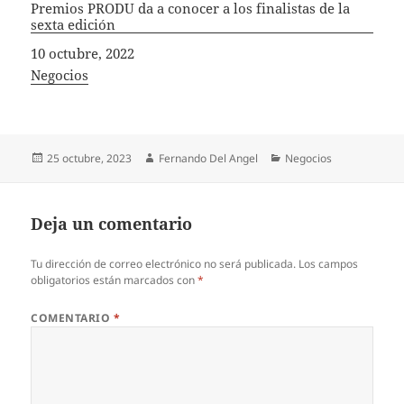
Premios PRODU da a conocer a los finalistas de la
sexta edición
Fecha
10 octubre, 2022
In relation to
Negocios
Publicado
Autor
Categorías
25 octubre, 2023
Fernando Del Angel
Negocios
el
Deja un comentario
Tu dirección de correo electrónico no será publicada.
Los campos
obligatorios están marcados con
*
COMENTARIO
*