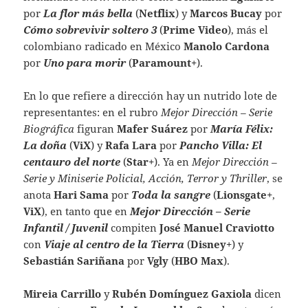
por
La flor más bella
(
Netflix
) y
Marcos Bucay
por
Cómo sobrevivir soltero 3
(
Prime Video
), más el
colombiano radicado en México
Manolo Cardona
por
Uno para morir
(
Paramount+
).
En lo que refiere a dirección hay un nutrido lote de
representantes: en el rubro
Mejor Dirección – Serie
Biográfica
figuran
Mafer Suárez
por
María Félix:
La doña
(
ViX
) y
Rafa Lara
por
Pancho Villa: El
centauro del norte
(
Star+
). Ya en
Mejor Dirección –
Serie y Miniserie Policial, Acción, Terror y Thriller
, se
anota
Hari Sama
por
Toda la sangre
(
Lionsgate+
,
ViX
), en tanto que en
Mejor Dirección – Serie
Infantil / Juvenil
compiten
José Manuel Craviotto
con
Viaje al centro de la Tierra
(
Disney+
) y
Sebastián Sariñana
por
Vgly
(
HBO Max
).
Mireia Carrillo
y
Rubén Domínguez Gaxiola
dicen