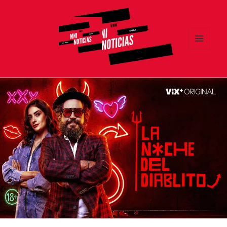
MENÚ
Y
MNI NOTICIAS
WIDGETS