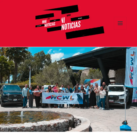
MENÚ
Y
MNI NOTICIAS
WIDGETS