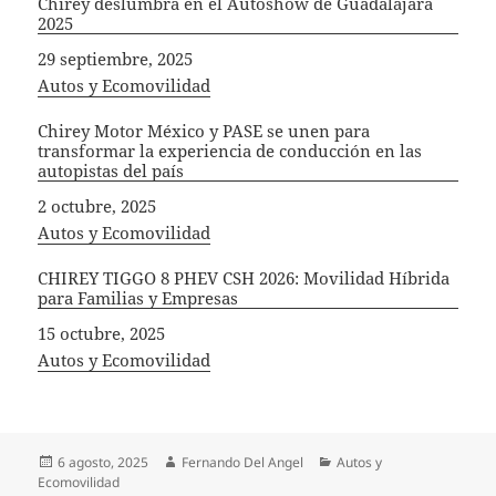
Chirey deslumbra en el Autoshow de Guadalajara
2025
Fecha
29 septiembre, 2025
In relation to
Autos y Ecomovilidad
Chirey Motor México y PASE se unen para
transformar la experiencia de conducción en las
autopistas del país
Fecha
2 octubre, 2025
In relation to
Autos y Ecomovilidad
CHIREY TIGGO 8 PHEV CSH 2026: Movilidad Híbrida
para Familias y Empresas
Fecha
15 octubre, 2025
In relation to
Autos y Ecomovilidad
Publicado
Autor
Categorías
6 agosto, 2025
Fernando Del Angel
Autos y
el
Ecomovilidad