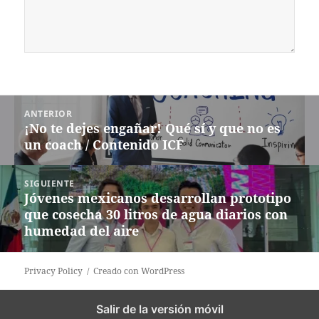
Navegación
ANTERIOR
de
¡No te dejes engañar! Qué sí y que no es
Entrada
entradas
un coach / Contenido ICF
anterior:
SIGUIENTE
Jóvenes mexicanos desarrollan prototipo
Siguiente
que cosecha 30 litros de agua diarios con
entrada:
humedad del aire
Privacy Policy
Creado con WordPress
Salir de la versión móvil