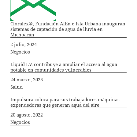
Cloralex®, Fundación AlEn e Isla Urbana inauguran
sistemas de captación de agua de lluvia en
Michoacán
Fecha
2 julio, 2024
In relation to
Negocios
Liquid I.V. contribuye a ampliar el acceso al agua
potable en comunidades vulnerables
Fecha
24 marzo, 2025
In relation to
Salud
Impulsora coloca para sus trabajadores máquinas
expendedoras que generan agua del aire
Fecha
20 agosto, 2022
In relation to
Negocios