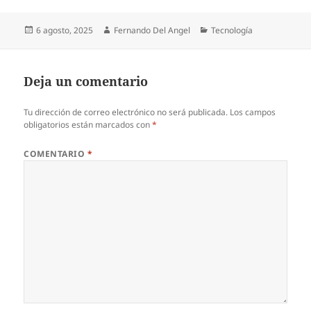
Publicado
Autor
Categorías
6 agosto, 2025
Fernando Del Angel
Tecnología
el
Deja un comentario
Tu dirección de correo electrónico no será publicada.
Los campos
obligatorios están marcados con
*
COMENTARIO
*