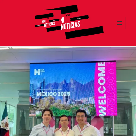
MENÚ
Y
MNI NOTICIAS
WIDGETS