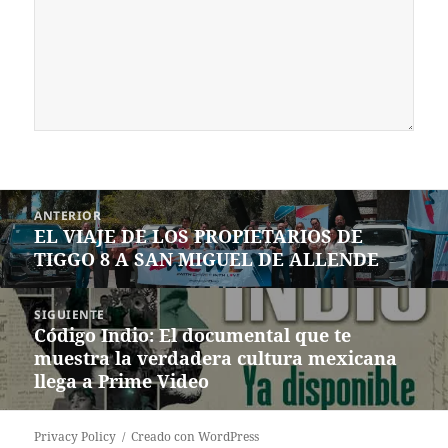
Navegación
ANTERIOR
de
EL VIAJE DE LOS PROPIETARIOS DE
Entrada
entradas
TIGGO 8 A SAN MIGUEL DE ALLENDE
anterior:
SIGUIENTE
Código Indio: El documental que te
Siguiente
muestra la verdadera cultura mexicana
entrada:
llega a Prime Video
Privacy Policy
Creado con WordPress