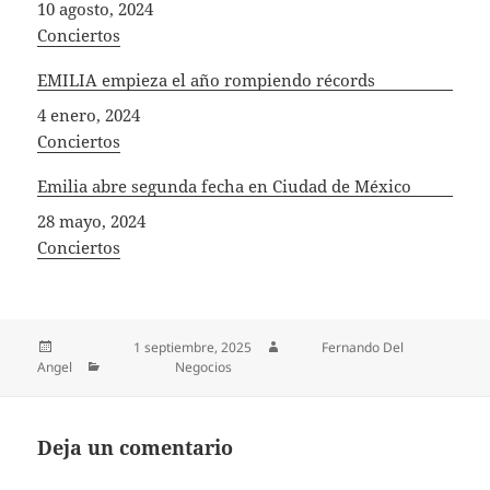
Fecha
10 agosto, 2024
In relation to
Conciertos
EMILIA empieza el año rompiendo récords
Fecha
4 enero, 2024
In relation to
Conciertos
Emilia abre segunda fecha en Ciudad de México
Fecha
28 mayo, 2024
In relation to
Conciertos
Publicado el
1 septiembre, 2025
Autor
Fernando Del
Angel
Categorías
Negocios
Deja un comentario