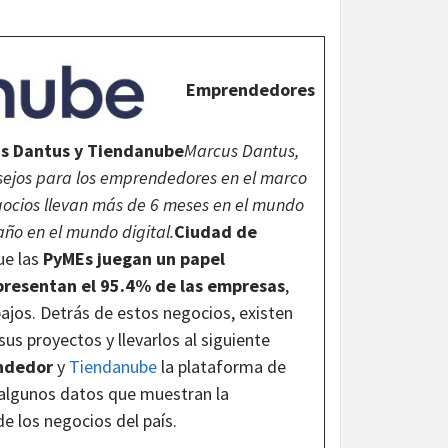
Emprendedores
us Dantus y Tiendanube
Marcus Dantus,
sejos para los emprendedores en el marco
gocios llevan más de 6 meses en el mundo
año en el mundo digital.
Ciudad de
ue las
PyMEs juegan un papel
presentan el 95.4% de las empresas
,
ajos. Detrás de estos negocios, existen
us proyectos y llevarlos al siguiente
endedor
y
Tiendanube
la plataforma de
 algunos datos que muestran la
de los negocios del país.