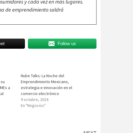
onsumidores y cada vez en más lugares.
ma de emprendimiento saldrá
et
Follow us
e
Nube Talks: La Noche del
 su
Emprendimiento Mexicano,
yMEs a
estrategia e innovación en el
al
comercio electrónico
9 octubre, 2024
En "Negocios"