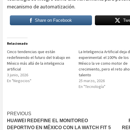
mecanismo de automatización.
Share on Facebook
Twe
Relacionado
Cinco tendencias que están
La Inteligencia Artificial deja 
redefiniendo el futuro del trabajo en
experimental: el 100% de los
México más allá de la inteligencia
México la ve como motor de
artificial
crecimiento, pero el reto aho
3 junio, 2026
talento
En "Negocios"
25 marzo, 2026
En "Tecnología"
Post
PREVIOUS
HUAWEI REDEFINE EL MONITOREO
navigation
DEPORTIVO EN MÉXICO CON LA WATCH FIT 5
RE