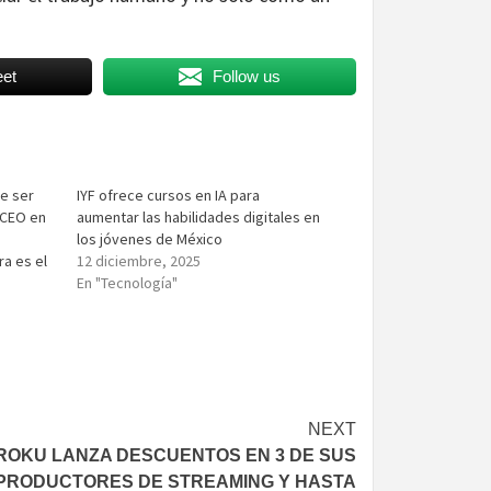
et
Follow us
de ser
IYF ofrece cursos en IA para
 CEO en
aumentar las habilidades digitales en
los jóvenes de México
ra es el
12 diciembre, 2025
En "Tecnología"
NEXT
ROKU LANZA DESCUENTOS EN 3 DE SUS
PRODUCTORES DE STREAMING Y HASTA