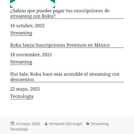
¿Sabías que puedes pagar tus suscripciones de
streaming con Roku?
Fecha
16 octubre, 2025
In relation to
Streaming
Roku lanza Suscripciones Premium en México
Fecha
18 noviembre, 2025
In relation to
Streaming
Hot Sale: Roku hace más accesible el streaming con
descuentos
Fecha
22 mayo, 2025
In relation to
Tecnología
Publicado
Autor
Categorías
14 mayo, 2026
Fernando Del Angel
Streaming
,
el
Tecnología