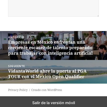
Navegación
ANTERIOR
de
Empresas en México enfrentan una
Entrada
entradas
creciente escasez de talento preparado
anterior:
para trabajar con inteligencia artificial
SIGUIENTE
VidantaWorld abre la puerta al PGA
Siguiente
TOUR con el Mexico Open Qualifier
entrada:
Privacy Policy
Creado con WordPress
Salir de la versión móvil