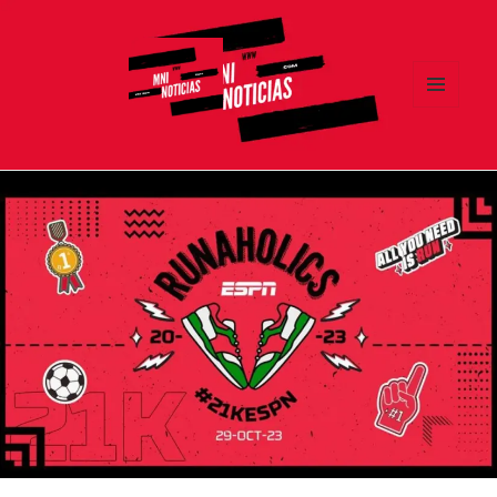
MENÚ
Y
MNI NOTICIAS
WIDGETS