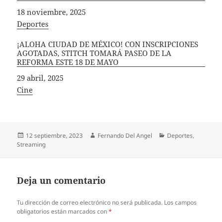
Fecha
18 noviembre, 2025
In relation to
Deportes
¡ALOHA CIUDAD DE MÉXICO! CON INSCRIPCIONES
AGOTADAS, STITCH TOMARÁ PASEO DE LA
REFORMA ESTE 18 DE MAYO
Fecha
29 abril, 2025
In relation to
Cine
Publicado
Autor
Categorías
12 septiembre, 2023
Fernando Del Angel
Deportes
,
el
Streaming
Deja un comentario
Tu dirección de correo electrónico no será publicada.
Los campos
obligatorios están marcados con
*