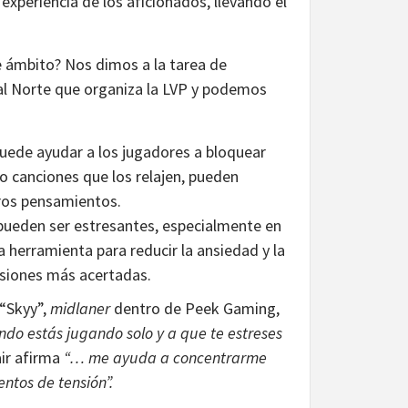
experiencia de los aficionados, llevando el
e ámbito? Nos dimos a la tarea de
nal Norte que organiza la LVP y podemos
uede ayudar a los jugadores a bloquear
 o canciones que los relajen, pueden
tros pensamientos.
 pueden ser estresantes, especialmente en
herramienta para reducir la ansiedad y la
isiones más acertadas.
 “Skyy”,
midlaner
dentro de Peek Gaming,
do estás jugando solo y a que te estreses
air afirma
“… me ayuda a concentrarme
ntos de tensión”.