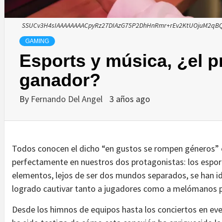
SSUCv3H4sIAAAAAAAACpyRz27DIAzG75P2DhHnRmr+rEv2KtUOjuM2qBQ
GAMING
Esports y música, ¿el 
ganador?
By
Fernando Del Angel
3 años ago
Todos conocen el dicho “en gustos se rompen géneros” o
perfectamente en nuestros dos protagonistas: los esport
elementos, lejos de ser dos mundos separados, se han i
logrado cautivar tanto a jugadores como a melómanos p
Desde los himnos de equipos hasta los conciertos en ev