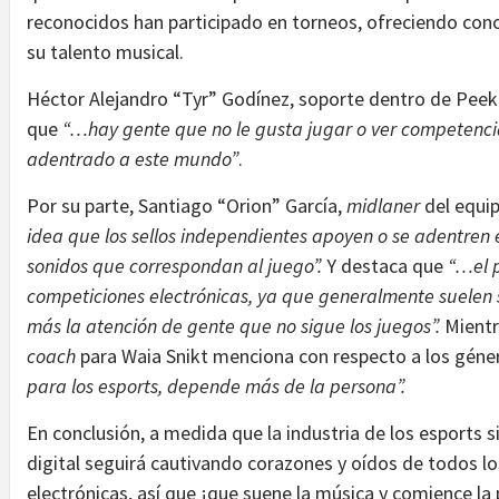
reconocidos han participado en torneos, ofreciendo conc
su talento musical.
Héctor Alejandro “Tyr” Godínez, soporte dentro de Pee
que
“…hay gente que no le gusta jugar o ver competencia
adentrado a este mundo”
.
Por su parte, Santiago “Orion” García,
midlaner
del equi
idea que los sellos independientes apoyen o se adentren e
sonidos que correspondan al juego”.
Y destaca que
“…el p
competiciones electrónicas, ya que generalmente suelen 
más la atención de gente que no sigue los juegos”.
Mientr
coach
para Waia Snikt menciona con respecto a los gén
para los esports, depende más de la persona”.
En conclusión, a medida que la industria de los esports s
digital seguirá cautivando corazones y oídos de todos l
electrónicas, así que ¡que suene la música y comience la 