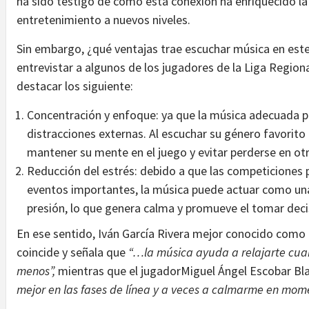
ha sido testigo de cómo esta conexión ha enriquecido la 
entretenimiento a nuevos niveles.
Sin embargo, ¿qué ventajas trae escuchar música en est
entrevistar a algunos de los jugadores de la Liga Regio
destacar los siguiente:
Concentración y enfoque: ya que la música adecuada p
distracciones externas. Al escuchar su género favorito
mantener su mente en el juego y evitar perderse en o
Reducción del estrés: debido a que las competiciones
eventos importantes, la música puede actuar como una 
presión, lo que genera calma y promueve el tomar dec
En ese sentido, Iván García Rivera mejor conocido como
coincide y señala que
“…la música ayuda a relajarte cuan
menos”,
mientras que el jugadorMiguel Ángel Escobar Bl
mejor en las fases de línea y a veces a calmarme en mome