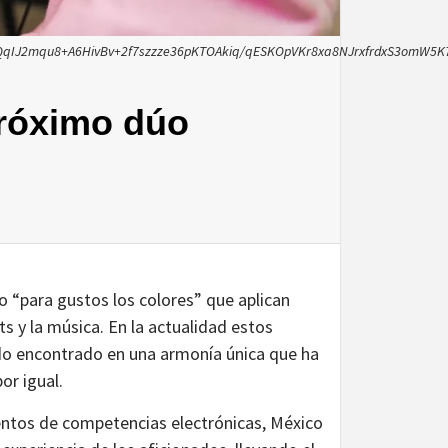
qIJ2mqu8+A6HivBv+2f7szzze36pKTOAkiq/qESKOpVKr8xa8NJrxfrdxS3omW5K
próximo dúo
 “para gustos los colores” que aplican
s y la música. En la actualidad estos
do encontrado en una armonía única que ha
or igual.
entos de competencias electrónicas, México