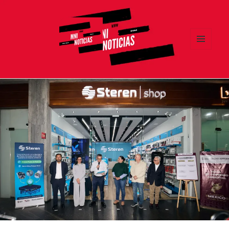
MENÚ
Y
MNI NOTICIAS
WIDGETS