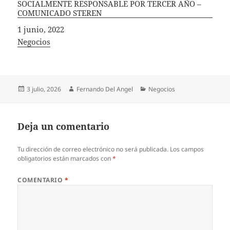
SOCIALMENTE RESPONSABLE POR TERCER AÑO –
COMUNICADO STEREN
Fecha
1 junio, 2022
In relation to
Negocios
Publicado
Autor
Categorías
3 julio, 2026
Fernando Del Angel
Negocios
el
Deja un comentario
Tu dirección de correo electrónico no será publicada.
Los campos
obligatorios están marcados con
*
COMENTARIO
*