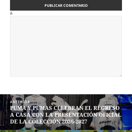
Δ
Navegación
ANTERIOR
de
PUMA Y PUMAS CELEBRAN EL REGRESO
Entrada
entradas
A CASA CON LA PRESENTACIÓN OFICIAL
anterior:
DE LA COLECCIÓN 2026-2027