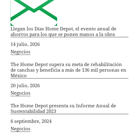
Llegan los Días Home Depot, el evento anual de
ahorros para los que se ponen manos a la obra
Fecha
14 julio, 2026
In relation to
Negocios
The Home Depot supera su meta de rehabilitación
de canchas y beneficia a más de 136 mil personas en
México
Fecha
20 julio, 2026
In relation to
Negocios
The Home Depot presenta su Informe Anual de
Sustentabilidad 2023
Fecha
6 septiembre, 2024
In relation to
Negocios