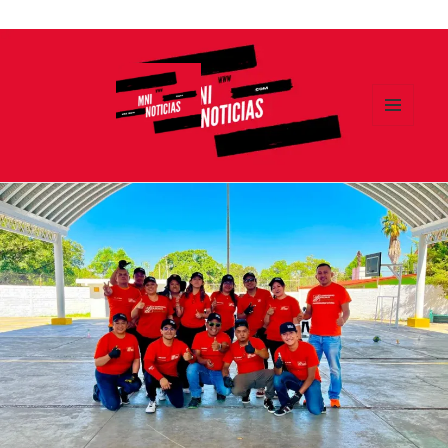
Ir
al
contenido
MENÚ
Y
MNI NOTICIAS
WIDGETS