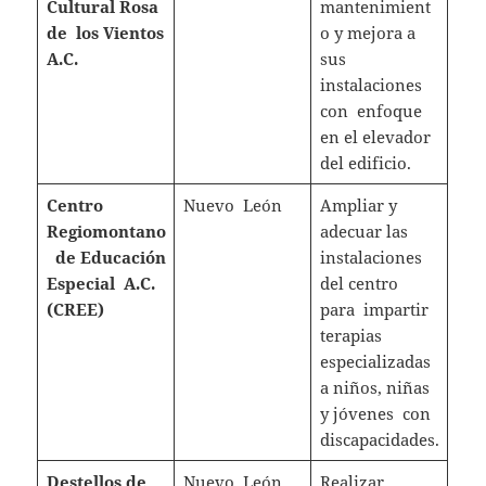
Cultural Rosa
mantenimient
de los Vientos
o y mejora a
A.C.
sus
instalaciones
con enfoque
en el elevador
del edificio.
Centro
Nuevo León
Ampliar y
Regiomontano
adecuar las
de Educación
instalaciones
Especial A.C.
del centro
(CREE)
para impartir
terapias
especializadas
a niños, niñas
y jóvenes con
discapacidades.
Destellos de
Nuevo León
Realizar