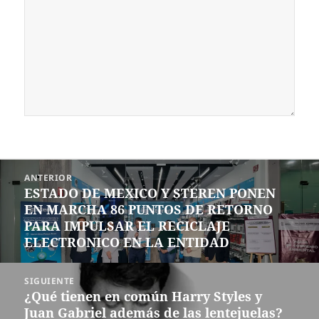
Navegación
ANTERIOR
de
ESTADO DE MEXICO Y STEREN PONEN
Entrada
entradas
EN MARCHA 86 PUNTOS DE RETORNO
anterior:
PARA IMPULSAR EL RECICLAJE
ELECTRONICO EN LA ENTIDAD
SIGUIENTE
¿Qué tienen en común Harry Styles y
Siguiente
Juan Gabriel además de las lentejuelas?
entrada: