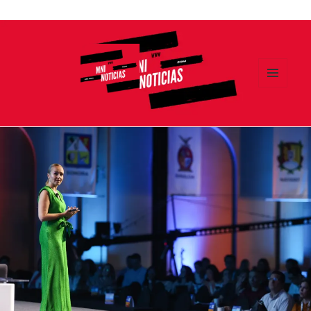
Ir
al
contenido
MENÚ
Y
MNI NOTICIAS
WIDGETS