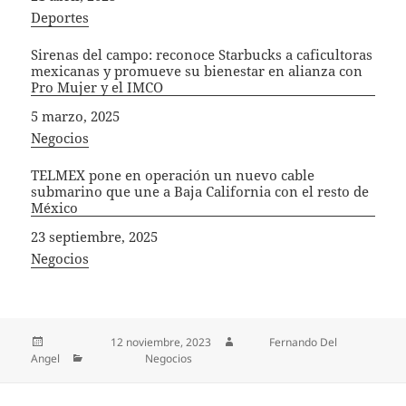
In relation to
Deportes
Sirenas del campo: reconoce Starbucks a caficultoras
mexicanas y promueve su bienestar en alianza con
Pro Mujer y el IMCO
Fecha
5 marzo, 2025
In relation to
Negocios
TELMEX pone en operación un nuevo cable
submarino que une a Baja California con el resto de
México
Fecha
23 septiembre, 2025
In relation to
Negocios
Publicado el
12 noviembre, 2023
Autor
Fernando Del
Angel
Categorías
Negocios