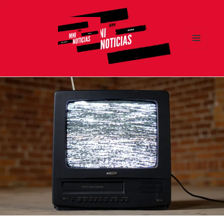
MENÚ
Y
MNI NOTICIAS
WIDGETS