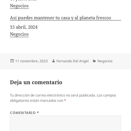
In relation to
Negocios
Así puedes mantener tu casa y al planeta frescos
Fecha
15 abril, 2024
In relation to
Negocios
Publicado
Autor
Categorías
11 noviembre, 2023
Fernando Del Angel
Negocios
el
Deja un comentario
Tu dirección de correo electrónico no será publicada.
Los campos
obligatorios están marcados con
*
COMENTARIO
*