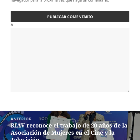
navegador para la próxima vez que haga un comentario.
Δ
Navegación
ANTERIOR
de
RIAV reconoce el trabajo de 20 años de la
Entrada
entradas
Asociación de Mujeres en el Cine y la
anterior:
Televisión