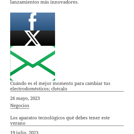
lanzamientos más innovadores.
Cuándo es el mejor momento para cambiar tus
electrodomésticos; chécalo
Fecha
26 mayo, 2023
In relation to
Negocios
Los aparatos tecnológicos qué debes tener este
verano
Fecha
19 julio, 2023